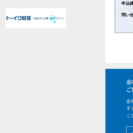
申込
問い
会
ご
会
す
こ