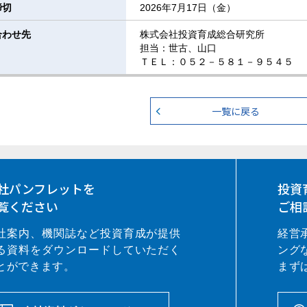
締切
2026年7月17日（金）
合わせ先
株式会社投資育成総合研究所
担当：世古、山口
ＴＥＬ：０５２－５８１－９５４５
一覧に戻る
社パンフレットを
投資
覧ください
ご相
社案内、機関誌など投資育成が提供
経営
る資料をダウンロードしていただく
ング
とができます。
まず