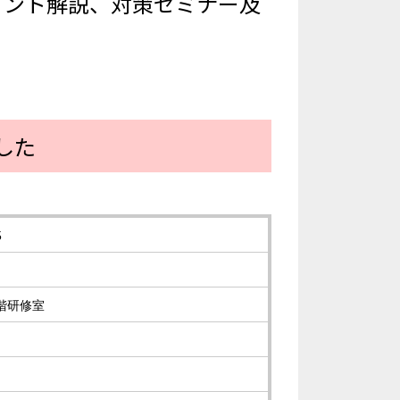
イント解説、対策セミナー及
した
5
階研修室