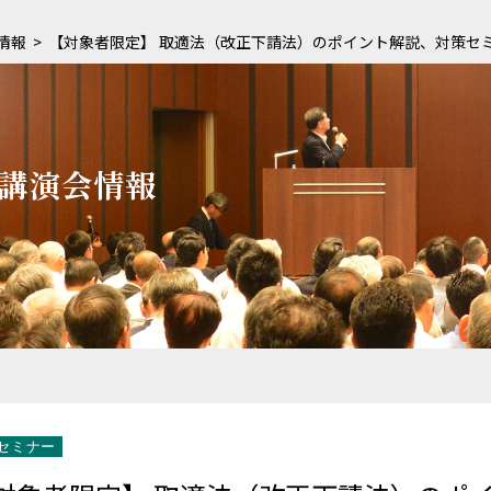
情報
【対象者限定】 取適法（改正下請法）のポイント解説、対策セ
講演会情報
セミナー