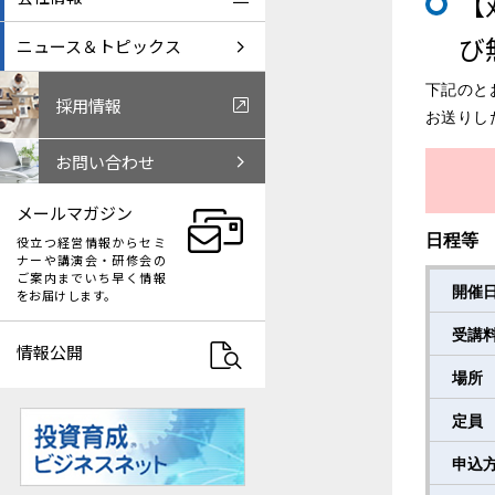
【
び
ニュース＆トピックス
下記のと
採用情報
お送りし
お問い合わせ
メールマガジン
日程等
役立つ経営情報からセミ
ナーや講演会・研修会の
ご案内までいち早く情報
開催
をお届けします。
受講
情報公開
場所
定員
申込